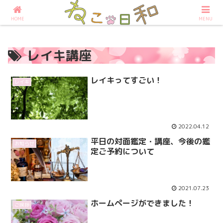
占いなら大阪の占いサロンねこ日和へ
HOME
MENU
レイキ講座
レイキってすごい！
レイキ
2022.04.12
平日の対面鑑定・講座、今後の鑑
お知らせ
定ご予約について
2021.07.23
ホームページができました！
ご挨拶