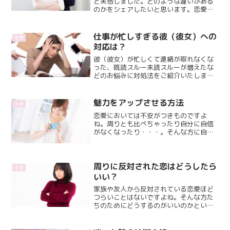
と実感しました。どのような違いがある
のかをシェアしたいと思います。恋愛が
うまくいかない、不安になる、喧嘩が多
い方などはぜひ参考になさってみてくだ
さい。
仕事が忙しすぎる彼（彼女）への
恋愛
対応は？
彼（彼女）が忙しくて連絡が取れなくな
った、既読スルー未読スルーが増えたな
どのお悩みに対処法をご紹介いたしま
す。仕事中心の彼（彼女）の扱い方を把
握して上手に付き合っていけるようにこ
ちらの記事が役立てば幸いです。
魅力をアップさせる方法
恋愛
恋愛においては不安がつきものですよ
ね。周りとも比べちゃったり自分に自信
がなくなったり・・・。そんな方に自分
の魅力を最大限に発揮する方法をお伝え
します！
周りに反対された恋はどうしたら
恋愛
いい？
家族や友人から反対されている恋愛ほど
つらいことはないですよね。そんな方た
ちのためにどうするのがいいのかという
ヒントをお伝えできればと思います。自
分の人生のより良い選択の為にどうぞ占