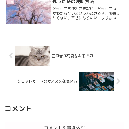
いを使ってくださいね！
迷った時の決断方法
恋愛
どうしても決断できない、どうしていい
かわからないという方必見です。後悔し
たくない、幸せになりたい、よりよい道
を選びたい方必見です！どうすればいい
か、どうすれば楽になっていくのかを占
い師桜花がお伝えします！
正直者が馬鹿をみる世界
タロットカードのオススメな使い方
コメント
コメントを書き込む